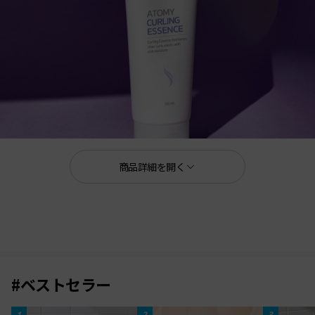
商品詳細を開く
150mL
カールをキープする
自然なカールヘア
スタイリング
#ベストセラー
1
2
3