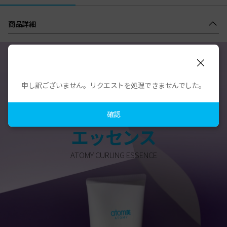
商品詳細
申し訳ございません。リクエストを処理できませんでした。
弾むカールスタイリング
アトミ カーリング
確認
エッセンス
ATOMY CURLING ESSENCE