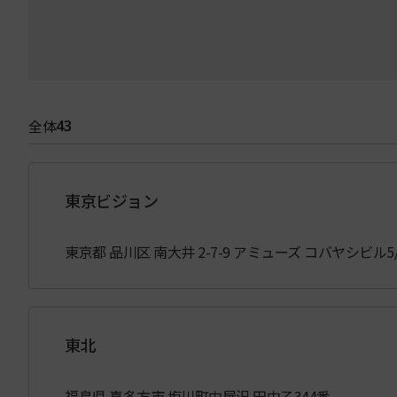
全体
43
東京ビジョン
東京都 品川区 南大井 2-7-9 アミューズ コバヤシビル5
東北
福島県 喜多方市 塩川町中屋沢 田中乙344番