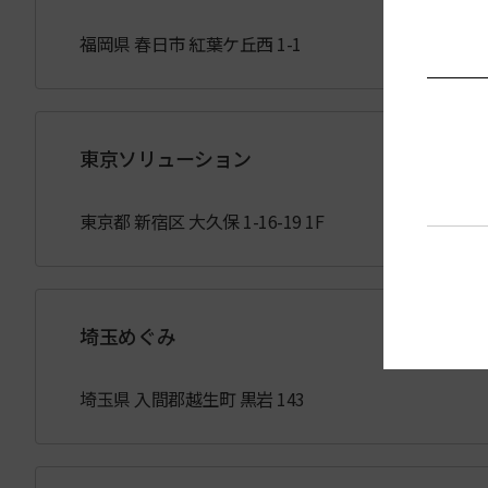
福岡県 春日市 紅葉ケ丘西 1-1
東京ソリューション
東京都 新宿区 大久保 1-16-19 1F
埼玉めぐみ
埼玉県 入間郡越生町 黒岩 143