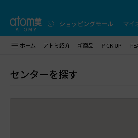
メ
イ
ン
メ
ショッピングモール
マイ
ニ
ュ
ー
ホーム
ホーム
アトミ紹介
アトミ紹介
新商品
新商品
PICK UP
PICK UP
FE
FE
へ
下
の
メ
センターを探す
ニ
ュ
ー
へ