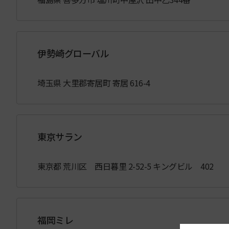
伊勢崎グローバル
埼玉県 大里郡寄居町 寄居 616-4
東京サラン
東京都 荒川区 西日暮里 2-52-5 キングビル 402
福岡ミレ