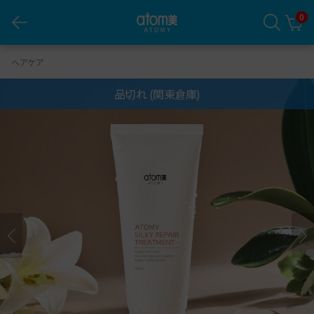
0
アトミ シルキーリペア トリートメント
ヘアケア
品切れ
(関東倉庫)