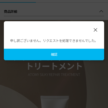
商品詳細
申し訳ございません。リクエストを処理できませんでした。
熱を味方に、ダメージ知らずの髪へ
アトミ シルキーリペア
確認
トリートメント
ATOMY SILKY REPAIR TREATMENT