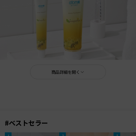
商品詳細を開く
50g×4個（1セット）
200g×5個（1セット）
毎日の歯磨きでお口の中から
爽やかな一日を過ごしましょう
#ベストセラー
アトミの代表的な商品として
1
2
3