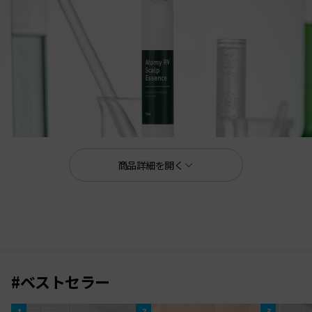
商品詳細を開く
内容量 15mL
内容量の案内
1回の吐出量は0.15ｍL
RVエッセンスの
で
#ベストセラー
約100回
吐出が可能です。
個人で使用部分と回数が異なるため、
1
2
3