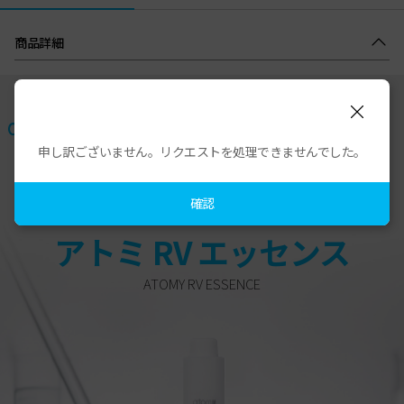
商品詳細
申し訳ございません。リクエストを処理できませんでした。
アトミ独自の技術で
頭皮環境を健やかに保ち、
確認
ハリ・コシのある髪の毛で美しい未来へ
アトミ RV エッセンス
ATOMY RV ESSENCE