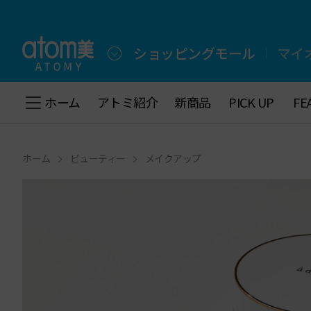
メ
イ
ン
メ
ショッピングモール
マイ
ニ
ュ
ー
ホーム
ホーム
アトミ紹介
アトミ紹介
新商品
新商品
PICK UP
PICK UP
FE
FE
へ
下
の
メ
ホーム
ビューティー
メイクアップ
ニ
ュ
ー
へ