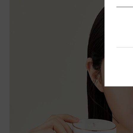
アデ
セッティ
ADELICA LOO