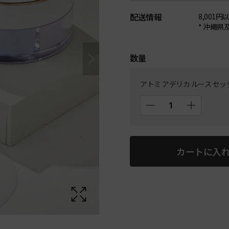
配送情報
8,001円
* 沖縄県及
数量
アトミ アデリカ ルース セ
カートに入