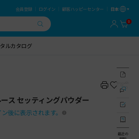
会員登録
ログイン
顧客ハッピーセンター
日本
0
タルカタログ
タルカタログ
ルース セッティングパウダー
イン後に表示されます。
最近の
閲覧