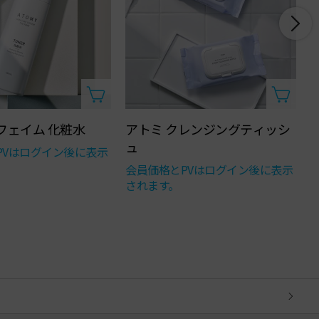
 フェイム 化粧水
アトミ クレンジングティッシ
ュ
PVはログイン後に表示
会員価格とPVはログイン後に表示
されます。