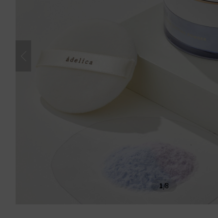
1
/
8