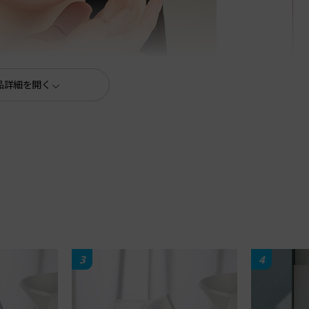
品詳細を開く
アデリカで
3
4
美しく